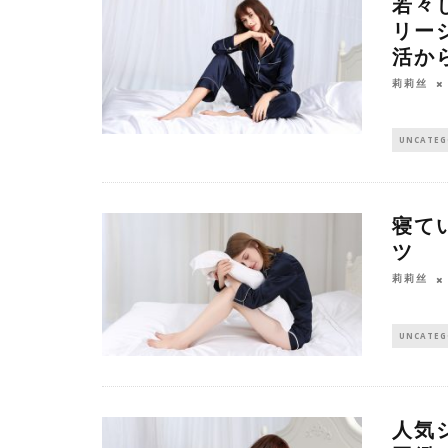
若々
リー
活か
莉莉丝
UNCATEG
寝て
ツ
莉莉丝
UNCATEG
人気