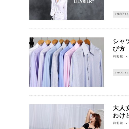
UNCATEG
シャ
び方
莉莉丝
UNCATEG
大人
わけ
莉莉丝