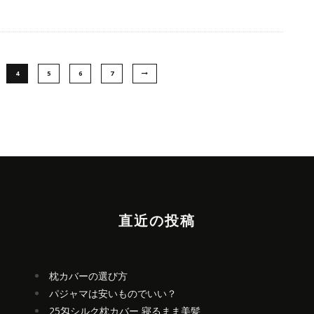
4
5
6
7
直近の投稿
枕カバーの選び方
パジャマは安いものでいい？
25匁シルク枕カバー 寝るまま美髪