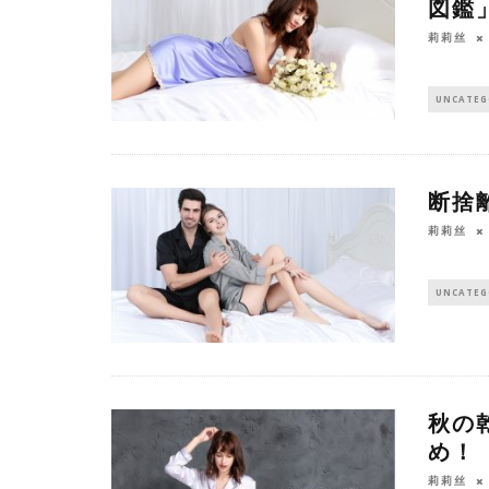
図鑑
莉莉丝
UNCATEG
断捨
莉莉丝
UNCATEG
秋の
め！
莉莉丝