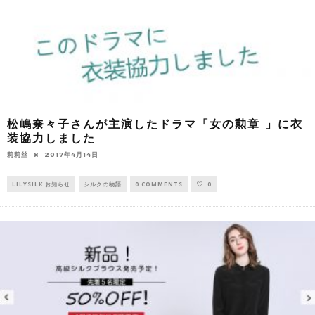
松嶋奈々子さんが主演したドラマ「女の勲章 」に衣
装協力しました
莉莉丝
2017年4月14日
LILYSILK お知らせ
シルクの物語
0 COMMENTS
0