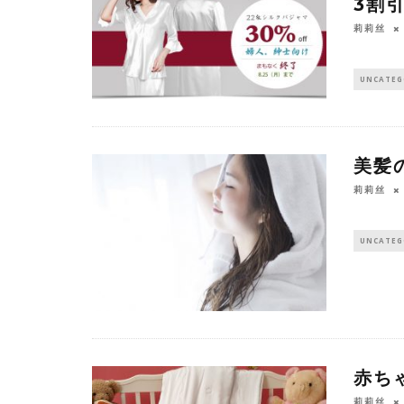
3割
莉莉丝
UNCATEG
美髪
莉莉丝
UNCATEG
赤ち
莉莉丝