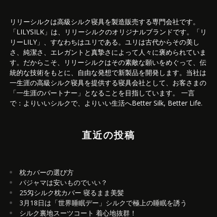
リリーシルクは高級シルク寝具を製造販売する専門会社です。
「LILYSILK」は、リリーシルクのオリジナルブランドです。「リ
リーLILY」、すなわちはユリである。ユリは古代からその美し
さ、純潔さ、エレガントと真摯さによって人々に褒められていま
す。だからこそ、リリーシルクはその素敵な願いをめぐって、伝
統的な技術をもとに、自由な発想で新製品を開発します。当社は
一生涯の高級シルク寝具を提供する寝具会社として、お客さまの
「一生涯のパートナー」となることを目指しています。 一言
で：よりいいシルクで、よりいい生活へBetter Silk, Better Life.
直近の投稿
枕カバーの選び方
パジャマは安いものでいい？
25匁シルク枕カバー 寝るまま美髪
3月18日は「世界睡眠デー」シルクで極上の睡眠を誘う
シルク裏地スーツコート 着心地抜群！