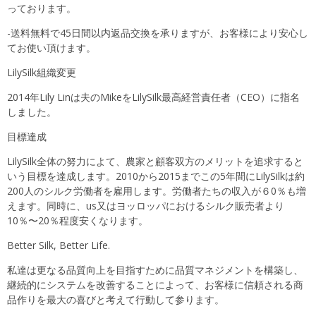
っております。
-送料無料で45日間以内返品交換を承りますが、お客様により安心し
てお使い頂けます。
LilySilk組織変更
2014年Lily Linは夫のMikeをLilySilk最高経営責任者（CEO）に指名
しました。
目標達成
LilySilk全体の努力によて、農家と顧客双方のメリットを追求すると
いう目標を達成します。2010から2015までこの5年間にLilySilkは約
200人のシルク労働者を雇用します。労働者たちの収入が６0％も増
えます。同時に、us又はヨッロッパにおけるシルク販売者より
10％〜20％程度安くなります。
Better Silk, Better Life.
私達は更なる品質向上を目指すために品質マネジメントを構築し、
継続的にシステムを改善することによって、お客様に信頼される商
品作りを最大の喜びと考えて行動して参ります。