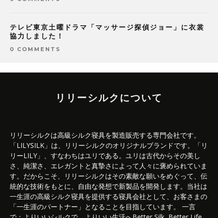
テレビ東京土曜ドラマ「マッサージ探偵ジョー」に衣裳
協力しました！
0 COMMENTS
リリーシルクについて
リリーシルクは高級シルク寝具を製造販売する専門会社です。
「LILYSILK」は、リリーシルクのオリジナルブランドです。「リ
リーLILY」、すなわちはユリである。ユリは古代からその美し
さ、純潔さ、エレガントと真摯さによって人々に褒められていま
す。だからこそ、リリーシルクはその素敵な願いをめぐって、伝
統的な技術をもとに、自由な発想で新製品を開発します。当社は
一生涯の高級シルク寝具を提供する寝具会社として、お客さまの
「一生涯のパートナー」となることを目指しています。 一言
で：よりいいシルクで、よりいい生活へBetter Silk, Better Life.