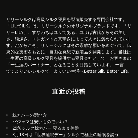
リリーシルクは高級シルク寝具を製造販売する専門会社です。
「LILYSILK」は、リリーシルクのオリジナルブランドです。「リ
リーLILY」、すなわちはユリである。ユリは古代からその美し
さ、純潔さ、エレガントと真摯さによって人々に褒められていま
す。だからこそ、リリーシルクはその素敵な願いをめぐって、伝
統的な技術をもとに、自由な発想で新製品を開発します。当社は
一生涯の高級シルク寝具を提供する寝具会社として、お客さまの
「一生涯のパートナー」となることを目指しています。 一言
で：よりいいシルクで、よりいい生活へBetter Silk, Better Life.
直近の投稿
枕カバーの選び方
パジャマは安いものでいい？
25匁シルク枕カバー 寝るまま美髪
3月18日は「世界睡眠デー」シルクで極上の睡眠を誘う