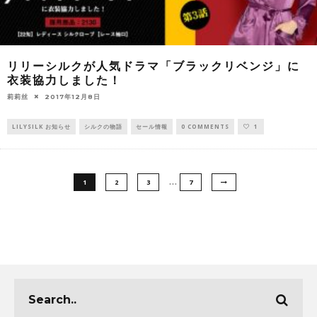
リリーシルクが人気ドラマ「ブラックリベンジ」に
衣装協力しました！
莉莉丝
2017年12月8日
LILYSILK お知らせ
シルクの物語
セール情報
0 COMMENTS
1
…
1
2
3
7