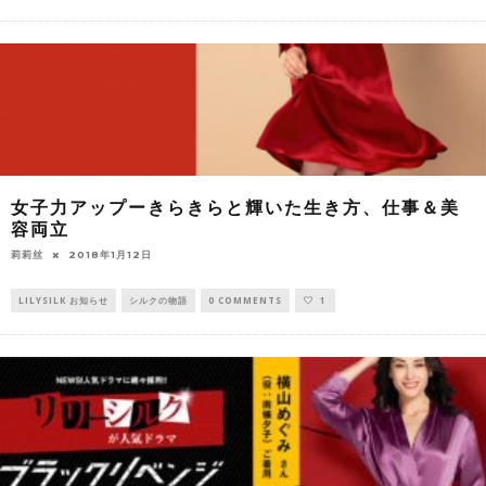
女子力アップーきらきらと輝いた生き方、仕事＆美
容両立
莉莉丝
2018年1月12日
LILYSILK お知らせ
シルクの物語
0 COMMENTS
1