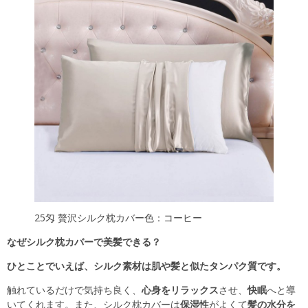
25匁 贅沢シルク枕カバー色：コーヒー
なぜシルク枕カバーで美髪できる？
ひとことでいえば、シルク素材は肌や髪と似たタンパク質です。
触れているだけで気持ち良く、
心身をリラックス
させ、
快眠
へと導
いてくれます。また、シルク枕カバーは
保湿性
がよくて
髪の水分を