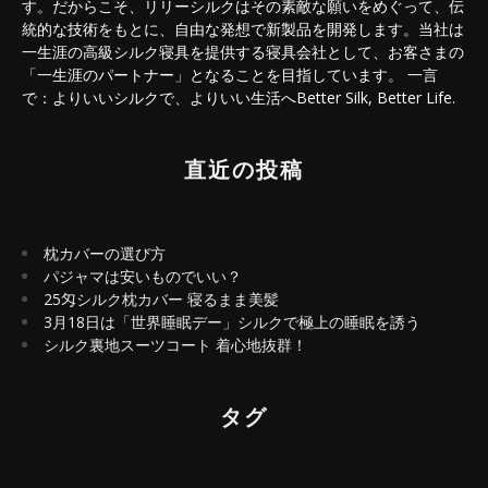
す。だからこそ、リリーシルクはその素敵な願いをめぐって、伝
統的な技術をもとに、自由な発想で新製品を開発します。当社は
一生涯の高級シルク寝具を提供する寝具会社として、お客さまの
「一生涯のパートナー」となることを目指しています。 一言
で：よりいいシルクで、よりいい生活へBetter Silk, Better Life.
直近の投稿
枕カバーの選び方
パジャマは安いものでいい？
25匁シルク枕カバー 寝るまま美髪
3月18日は「世界睡眠デー」シルクで極上の睡眠を誘う
シルク裏地スーツコート 着心地抜群！
タグ