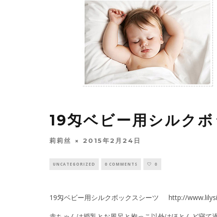
19匁ベビー用シルク
莉莉丝
2015年2月24日
UNCATEGORIZED
0 COMMENTS
0
19匁ベビー用シルクボックスシーツ http://www.lilysilk
赤ちゃんは授乳とお風呂と抱っこ以外はほとんど寝て