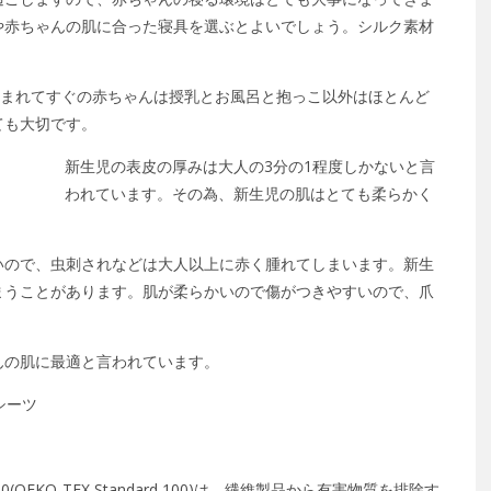
や赤ちゃんの肌に合った寝具を選ぶとよいでしょう。シルク素材
生まれてすぐの赤ちゃんは授乳とお風呂と抱っこ以外はほとんど
ても大切です。
新生児の表皮の厚みは大人の3分の1程度しかないと言
われています。その為、新生児の肌はとても柔らかく
いので、虫刺されなどは大人以上に赤く腫れてしまいます。新生
まうことがあります。肌が柔らかいので傷がつきやすいので、爪
んの肌に最適と言われています。
シーツ
00(OEKO-TEX Standard 100)は、繊維製品から有害物質を排除す