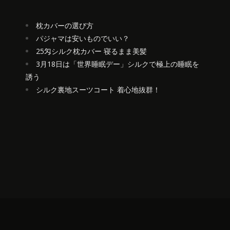
枕カバーの選び方
パジャマは安いものでいい？
25匁シルク枕カバー 寝るまま美髪
3月18日は「世界睡眠デー」シルクで極上の睡眠を
誘う
シルク裏地スーツコート 着心地抜群！