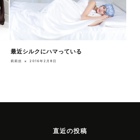
最近シルクにハマっている
シル
莉莉丝
2016年2月8日
莉莉丝
直近の投稿