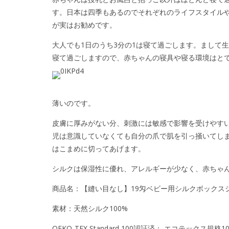
す。日本は四季もあるのでそれぞれのライフスタイル
が実はお勧めです。
大人でも1日のうち3分の1は寝て過ごします。まして
寝て過ごしますので、赤ちゃんの寝具や寝る環境はと
薄いのです。
皮膚に厚みがない分、刺激には敏感で影響を受けやす
児は意識していなくても自分の爪で肌を引っ掻いてし
はこまめに切ってあげます。
シルクは保湿性に優れ、アレルギーが少なく、赤ちゃ
商品名：【縫い目なし】19匁ベビー用シルクボックス
素材：天然シルク100%
OEKO-TEX Standard 100認証済： エコテックス規格1