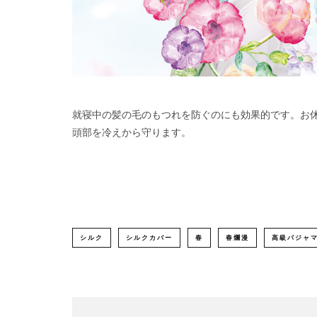
就寝中の髪の毛のもつれを防ぐのにも効果的です。お
頭部を冷えから守ります。
シルク
シルクカバー
春
春爛漫
高級パジャ