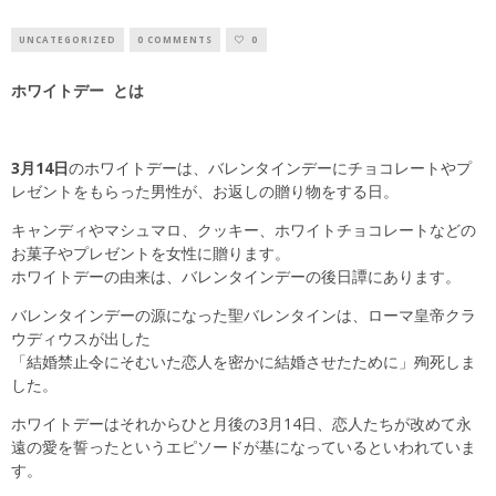
UNCATEGORIZED
0 COMMENTS
0
ホワイトデー とは
3月14日
の
ホワイトデー
は、バレンタインデーにチョコレートやプ
レゼントをもらった男性が、お返しの贈り物をする日。
キャンディやマシュマロ、クッキー、ホワイトチョコレートなどの
お菓子やプレゼントを女性に贈ります。
ホワイトデーの由来は、バレンタインデーの後日譚にあります。
バレンタインデーの源になった聖バレンタインは、ローマ皇帝クラ
ウディウスが出した
「結婚禁止令にそむいた恋人を密かに結婚させたために」殉死しま
した。
ホワイトデーはそれからひと月後の3月14日、恋人たちが改めて永
遠の愛を誓ったというエピソードが基になっているといわれていま
す。